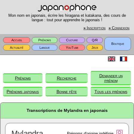
Mon nom en japonais, écrire les hiragana et katakana, des cours de
langue : tout pour apprendre le japonais !
»
Inscription
»
Connexion
Accueil
Prénoms
Culture
Q/R
Boutique
Actualité
Langue
YouTube
Jeux
Demander un
Prénoms
Recherche
prénom
Prénoms japonais
Bonne fête
Tous les prénoms
Transcriptions de Mylandra en japonais
Mylandra
Prénoms d'origine indéfinie