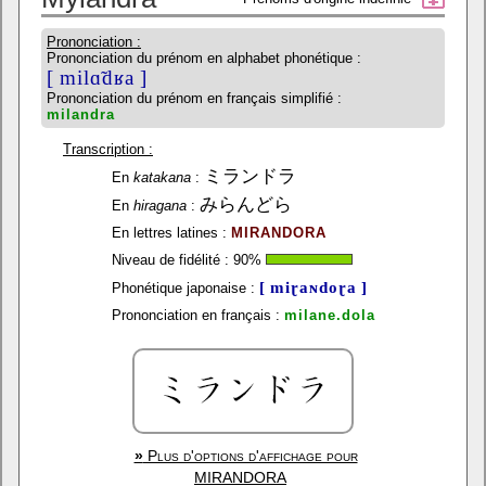
Prononciation :
Prononciation du prénom en alphabet phonétique :
[ milɑ̃dʁa ]
Prononciation du prénom en français simplifié :
milandra
Transcription :
ミランドラ
En
katakana
:
みらんどら
En
hiragana
:
En lettres latines :
MIRANDORA
Niveau de fidélité :
90
%
[ miɽaɴdoɽa ]
Phonétique japonaise :
Prononciation en français :
milane.dola
»
Plus d'options d'affichage pour
MIRANDORA