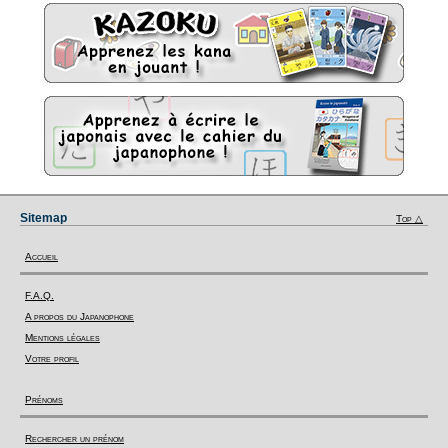
Sitemap
Top △
Accueil
F.A.Q.
A propos du Japanophone
Mentions légales
Votre profil
Prénoms
Rechercher un prénom