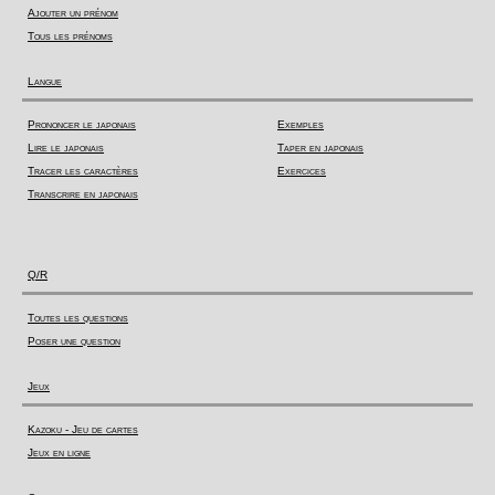
Ajouter un prénom
Tous les prénoms
Langue
Prononcer le japonais
Exemples
Lire le japonais
Taper en japonais
Tracer les caractères
Exercices
Transcrire en japonais
Q/R
Toutes les questions
Poser une question
Jeux
Kazoku - Jeu de cartes
Jeux en ligne