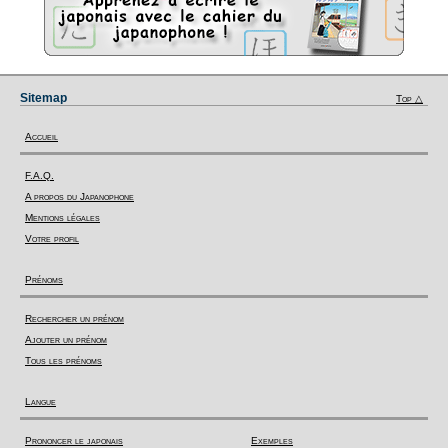
Sitemap
Top △
Accueil
F.A.Q.
A propos du Japanophone
Mentions légales
Votre profil
Prénoms
Rechercher un prénom
Ajouter un prénom
Tous les prénoms
Langue
Prononcer le japonais
Exemples