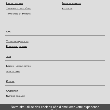
Lire le japonais
Taper en japonais
Tracer les caractères
Exercices
Transcrire en japonais
Q/R
Toutes les questions
Poser une question
Jeux
Kazoku - Jeu de cartes
Jeux en ligne
Culture
Calendrier
Système scolaire
Actualité
Notre site utilise des cookies afin d’améliorer votre expérience