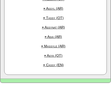
»
Assyl (AR)
»
Tassy (OT)
»
Assynat (AR)
»
Asia (AR)
»
Massyle (AR)
»
Asya (OT)
»
Cassy (EN)