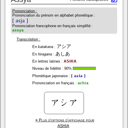
Prononciation :
Prononciation du prénom en alphabet phonétique :
[ asja ]
Prononciation francophone en français simplifié :
assya
Transcription :
アシア
En
katakana
:
あしあ
En
hiragana
:
En lettres latines :
ASHIA
Niveau de fidélité :
90
%
[ aɕia ]
Phonétique japonaise :
Prononciation en français :
achia
»
Plus d'options d'affichage pour
ASHIA