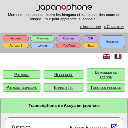
Mon nom en japonais, écrire les hiragana et katakana, des cours de
langue : tout pour apprendre le japonais !
»
Inscription
»
Connexion
Accueil
Prénoms
Culture
Q/R
Boutique
Actualité
Langue
YouTube
Jeux
Demander un
Prénoms
Recherche
prénom
Prénoms japonais
Bonne fête
Tous les prénoms
Transcriptions de Assya en japonais
Assya
Prénoms francophones