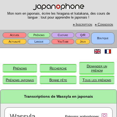
Mon nom en japonais, écrire les hiragana et katakana, des cours de
langue : tout pour apprendre le japonais !
»
Inscription
»
Connexion
Accueil
Prénoms
Culture
Q/R
Boutique
Actualité
Langue
YouTube
Jeux
Demander un
Prénoms
Recherche
prénom
Prénoms japonais
Bonne fête
Tous les prénoms
Transcriptions de Wassyla en japonais
Wassyla
Prénoms arabophones