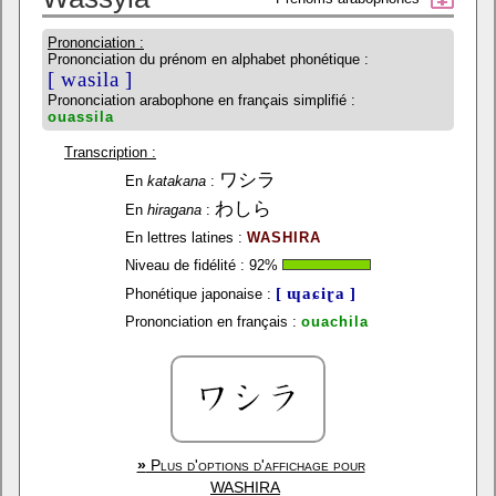
Prononciation :
Prononciation du prénom en alphabet phonétique :
[ wasila ]
Prononciation arabophone en français simplifié :
ouassila
Transcription :
ワシラ
En
katakana
:
わしら
En
hiragana
:
En lettres latines :
WASHIRA
Niveau de fidélité :
92
%
[ ɰaɕiɽa ]
Phonétique japonaise :
Prononciation en français :
ouachila
»
Plus d'options d'affichage pour
WASHIRA