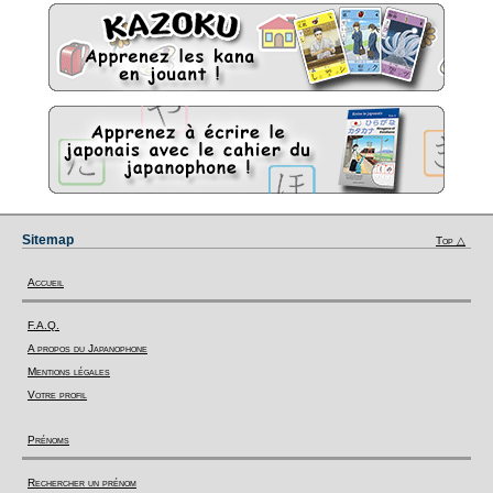
Sitemap
Top △
Accueil
F.A.Q.
A propos du Japanophone
Mentions légales
Votre profil
Prénoms
Rechercher un prénom