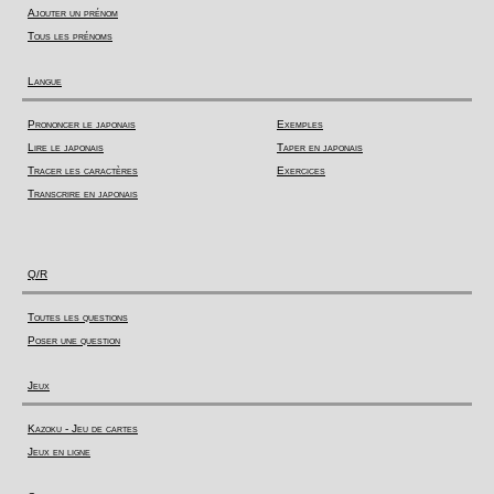
Ajouter un prénom
Tous les prénoms
Langue
Prononcer le japonais
Exemples
Lire le japonais
Taper en japonais
Tracer les caractères
Exercices
Transcrire en japonais
Q/R
Toutes les questions
Poser une question
Jeux
Kazoku - Jeu de cartes
Jeux en ligne