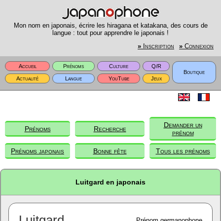
Mon nom en japonais, écrire les hiragana et katakana, des cours de
langue : tout pour apprendre le japonais !
»
Inscription
»
Connexion
Accueil
Prénoms
Culture
Q/R
Boutique
Actualité
Langue
YouTube
Jeux
Demander un
Prénoms
Recherche
prénom
Prénoms japonais
Bonne fête
Tous les prénoms
Luitgard en japonais
Luitgard
Prénom germanophone