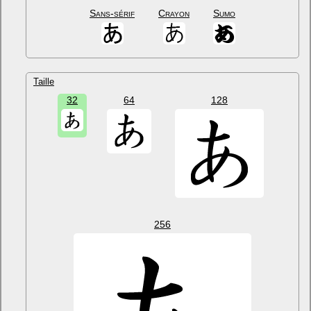
Sans-sérif
Crayon
Sumo
Taille
32
64
128
256