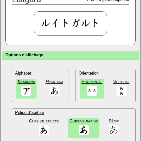
Options d'affichage
Alphabet
Orientation
Katakana
Hiragana
Horizontal
Vertical
Police d'écriture
Cursive stricte
Cursive rapide
Sérif