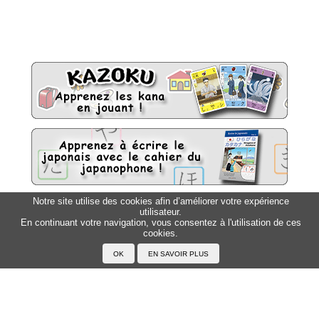
Notre site utilise des cookies afin d’améliorer votre expérience
utilisateur.
Sitemap
Top △
En continuant votre navigation, vous consentez à l'utilisation de ces
cookies.
Accueil
F.A.Q.
A propos du Japanophone
Mentions légales
Votre profil