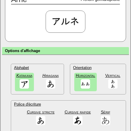
Options d'affichage
Alphabet
Orientation
Katakana
Hiragana
Horizontal
Vertical
Police d'écriture
Cursive stricte
Cursive rapide
Sérif