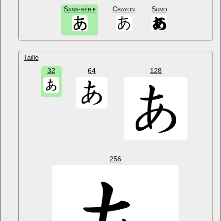
Sans-sérif
Crayon
Sumo
Taille
32
64
128
256