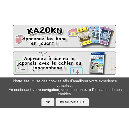
Notre site utilise des cookies afin d’améliorer votre expérience
utilisateur.
Sitemap
Top △
En continuant votre navigation, vous consentez à l'utilisation de ces
cookies.
Accueil
F.A.Q.
A propos du Japanophone
Mentions légales
Votre profil