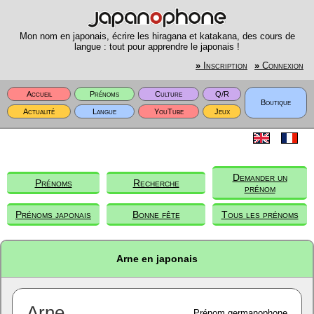
Mon nom en japonais, écrire les hiragana et katakana, des cours de
langue : tout pour apprendre le japonais !
»
Inscription
»
Connexion
Accueil
Prénoms
Culture
Q/R
Boutique
Actualité
Langue
YouTube
Jeux
Demander un
Prénoms
Recherche
prénom
Prénoms japonais
Bonne fête
Tous les prénoms
Arne en japonais
Arne
Prénom germanophone