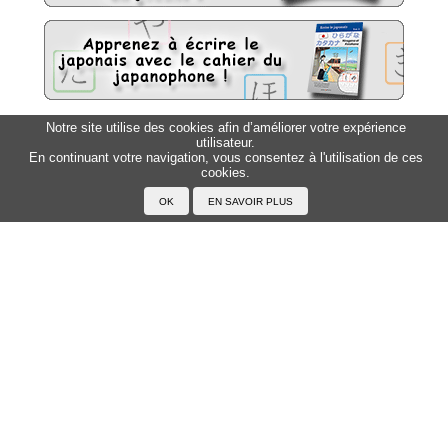
Notre site utilise des cookies afin d’améliorer votre expérience
Sitemap
utilisateur.
Top △
En continuant votre navigation, vous consentez à l'utilisation de ces
cookies.
Accueil
F.A.Q.
A propos du Japanophone
Mentions légales
Votre profil
Prénoms
Rechercher un prénom
Ajouter un prénom
Tous les prénoms
Langue