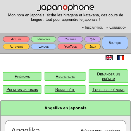
Mon nom en japonais, écrire les hiragana et katakana, des cours de
langue : tout pour apprendre le japonais !
»
Inscription
»
Connexion
Accueil
Prénoms
Culture
Q/R
Boutique
Actualité
Langue
YouTube
Jeux
Demander un
Prénoms
Recherche
prénom
Prénoms japonais
Bonne fête
Tous les prénoms
Angelika en japonais
Angelika
Prénom germanophone