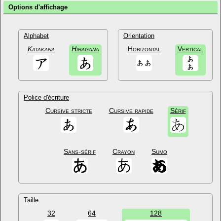
Options d'affichage
Alphabet
Orientation
Katakana
Hiragana
Horizontal
Vertical
Police d'écriture
Cursive stricte
Cursive rapide
Sérif
Sans-sérif
Crayon
Sumo
Taille
32
64
128