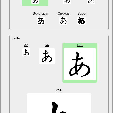
Sans-sérif
Crayon
Sumo
Taille
32
64
128
256