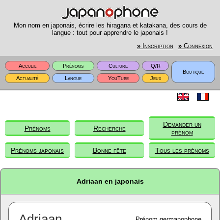
Mon nom en japonais, écrire les hiragana et katakana, des cours de
langue : tout pour apprendre le japonais !
»
Inscription
»
Connexion
Accueil
Prénoms
Culture
Q/R
Boutique
Actualité
Langue
YouTube
Jeux
Demander un
Prénoms
Recherche
prénom
Prénoms japonais
Bonne fête
Tous les prénoms
Adriaan en japonais
Adriaan
Prénom germanophone