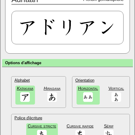
Options d'affichage
Alphabet
Orientation
Katakana
Hiragana
Horizontal
Vertical
Police d'écriture
Cursive stricte
Cursive rapide
Sérif