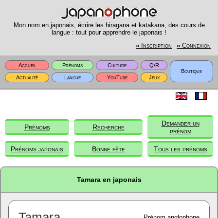
Mon nom en japonais, écrire les hiragana et katakana, des cours de
langue : tout pour apprendre le japonais !
»
Inscription
»
Connexion
Accueil
Prénoms
Culture
Q/R
Boutique
Actualité
Langue
YouTube
Jeux
Demander un
Prénoms
Recherche
prénom
Prénoms japonais
Bonne fête
Tous les prénoms
Tamara en japonais
Tamara
Prénom anglophone