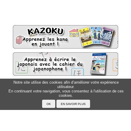
Notre site utilise des cookies afin d’améliorer votre expérience
utilisateur.
Sitemap
Top △
En continuant votre navigation, vous consentez à l'utilisation de ces
cookies.
Accueil
F.A.Q.
A propos du Japanophone
Mentions légales
Votre profil