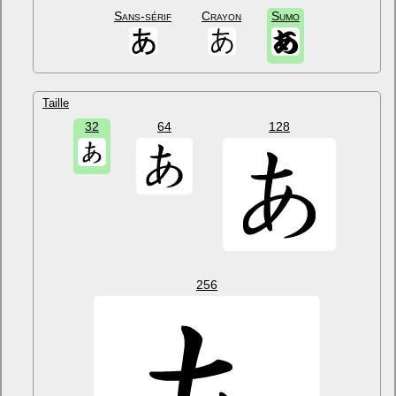
Sans-sérif
Crayon
Sumo
Taille
32
64
128
256