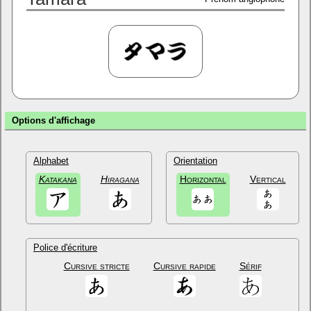
Options d'affichage
Alphabet
Orientation
Katakana
Hiragana
Horizontal
Vertical
Police d'écriture
Cursive stricte
Cursive rapide
Sérif