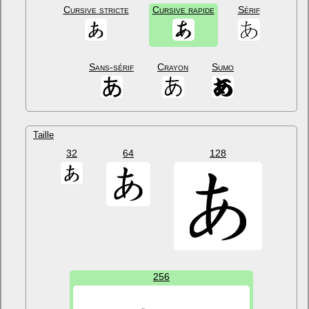
Cursive stricte
Cursive rapide
Sérif
Sans-sérif
Crayon
Sumo
Taille
32
64
128
256