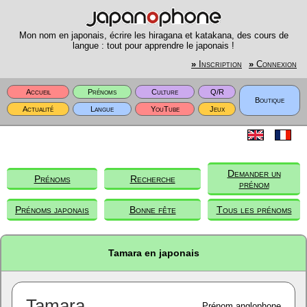
Mon nom en japonais, écrire les hiragana et katakana, des cours de
langue : tout pour apprendre le japonais !
»
Inscription
»
Connexion
Accueil
Prénoms
Culture
Q/R
Boutique
Actualité
Langue
YouTube
Jeux
Demander un
Prénoms
Recherche
prénom
Prénoms japonais
Bonne fête
Tous les prénoms
Tamara en japonais
Tamara
Prénom anglophone