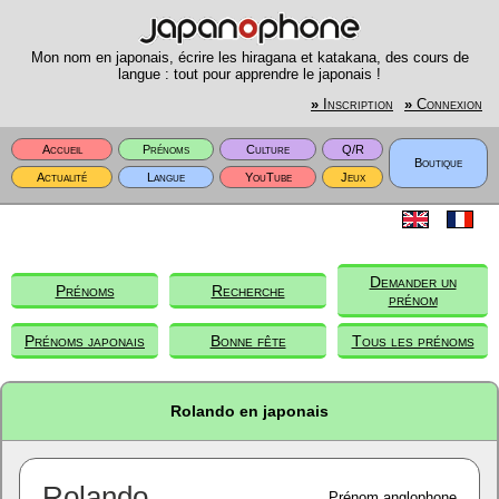
Mon nom en japonais, écrire les hiragana et katakana, des cours de
langue : tout pour apprendre le japonais !
»
Inscription
»
Connexion
Accueil
Prénoms
Culture
Q/R
Boutique
Actualité
Langue
YouTube
Jeux
Demander un
Prénoms
Recherche
prénom
Prénoms japonais
Bonne fête
Tous les prénoms
Rolando en japonais
Rolando
Prénom anglophone