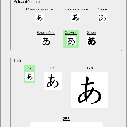
Police d'écriture
Cursive stricte
Cursive rapide
Sérif
Sans-sérif
Crayon
Sumo
Taille
32
64
128
256