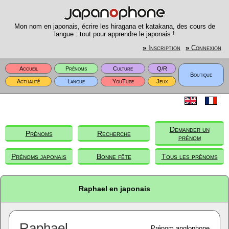
Mon nom en japonais, écrire les hiragana et katakana, des cours de
langue : tout pour apprendre le japonais !
»
Inscription
»
Connexion
Accueil
Prénoms
Culture
Q/R
Boutique
Actualité
Langue
YouTube
Jeux
Demander un
Prénoms
Recherche
prénom
Prénoms japonais
Bonne fête
Tous les prénoms
Raphael en japonais
Raphael
Prénom anglophone