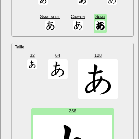
Sans-sérif
Crayon
Sumo
Taille
32
64
128
256