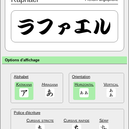
Options d'affichage
Alphabet
Orientation
Katakana
Hiragana
Horizontal
Vertical
Police d'écriture
Cursive stricte
Cursive rapide
Sérif