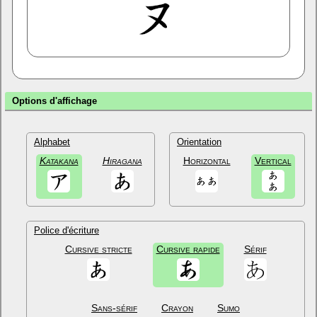
Options d'affichage
Alphabet
Orientation
Katakana
Hiragana
Horizontal
Vertical
Police d'écriture
Cursive stricte
Cursive rapide
Sérif
Sans-sérif
Crayon
Sumo