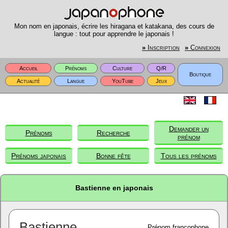
Mon nom en japonais, écrire les hiragana et katakana, des cours de
langue : tout pour apprendre le japonais !
»
Inscription
»
Connexion
Accueil
Prénoms
Culture
Q/R
Boutique
Actualité
Langue
YouTube
Jeux
Demander un
Prénoms
Recherche
prénom
Prénoms japonais
Bonne fête
Tous les prénoms
Bastienne en japonais
Bastienne
Prénom francophone