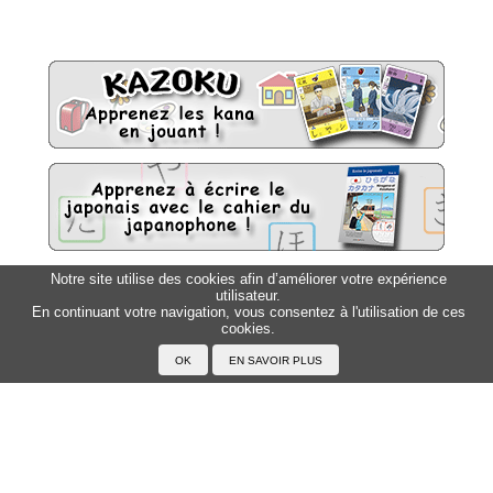
Notre site utilise des cookies afin d’améliorer votre expérience
utilisateur.
Sitemap
Top △
En continuant votre navigation, vous consentez à l'utilisation de ces
cookies.
Accueil
F.A.Q.
A propos du Japanophone
Mentions légales
Votre profil