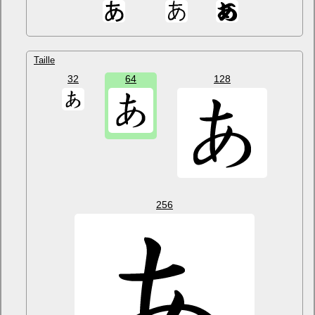
Taille
32
64
128
256