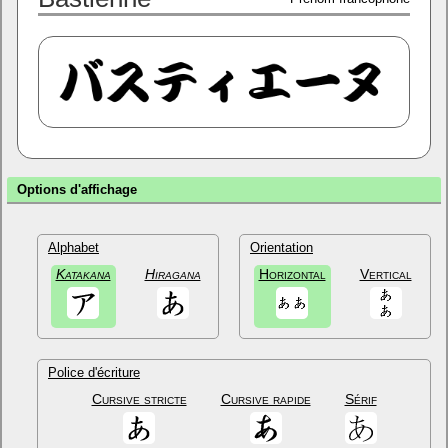
Options d'affichage
Alphabet
Orientation
Katakana
Hiragana
Horizontal
Vertical
Police d'écriture
Cursive stricte
Cursive rapide
Sérif