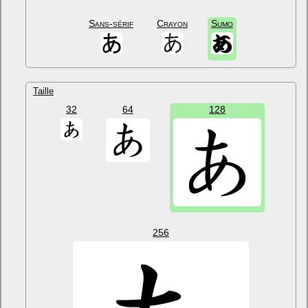
Sans-sérif
Crayon
Sumo
Taille
32
64
128
256