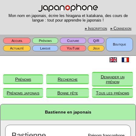
Mon nom en japonais, écrire les hiragana et katakana, des cours de
langue : tout pour apprendre le japonais !
»
Inscription
»
Connexion
Accueil
Prénoms
Culture
Q/R
Boutique
Actualité
Langue
YouTube
Jeux
Demander un
Prénoms
Recherche
prénom
Prénoms japonais
Bonne fête
Tous les prénoms
Bastienne en japonais
Bastienne
Prénom francophone