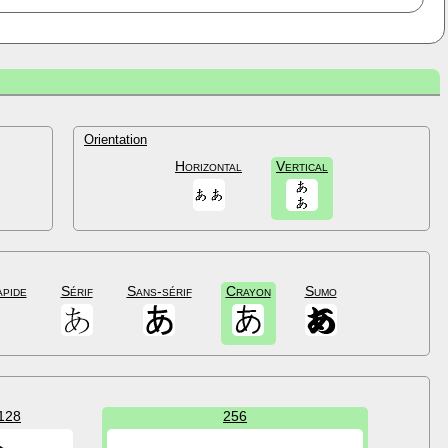
Orientation
Horizontal
Vertical
apide
Sérif
Sans-sérif
Crayon
Sumo
128
256