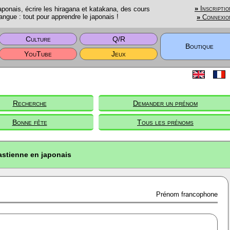
onais, écrire les hiragana et katakana, des cours
»
Inscriptio
angue : tout pour apprendre le japonais !
»
Connexio
Culture
Q/R
Boutique
YouTube
Jeux
Recherche
Demander un prénom
Bonne fête
Tous les prénoms
astienne en japonais
Prénom francophone