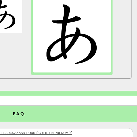
F.A.Q.
 les
katakana
pour écrire un prénom ?