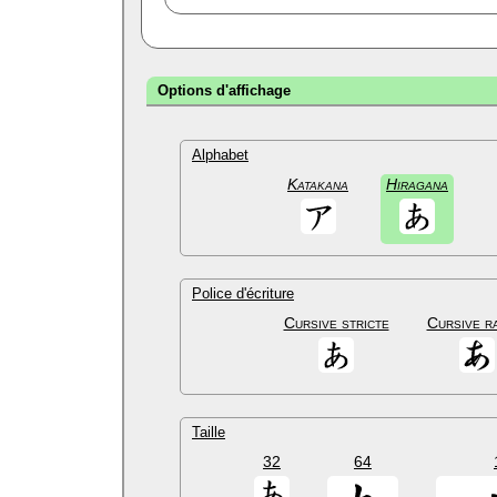
Options d'affichage
Alphabet
Katakana
Hiragana
Police d'écriture
Cursive stricte
Cursive r
Taille
32
64