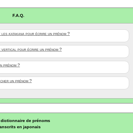
F.A.Q.
 les
katakana
pour écrire un prénom ?
t vertical pour écrire un prénom ?
un prénom ?
ficher un prénom ?
dictionnaire de prénoms
ranscrits en japonais