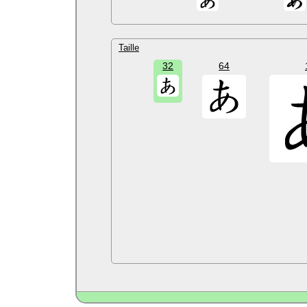
Taille
32
64