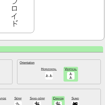
Orientation
Horizontal
Vertical
apide
Sérif
Sans-sérif
Crayon
Sumo