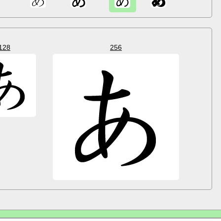
128
256