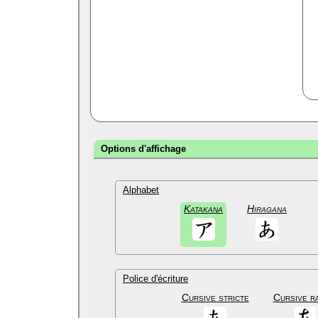
Options d'affichage
Alphabet
Katakana
Hiragana
Police d'écriture
Cursive stricte
Cursive r