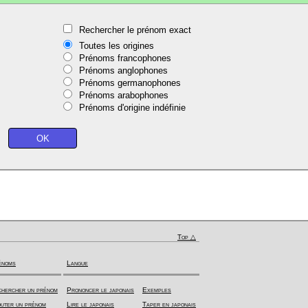
Rechercher le prénom exact
Toutes les origines
Prénoms francophones
Prénoms anglophones
Prénoms germanophones
Prénoms arabophones
Prénoms d'origine indéfinie
Top △
énoms
Langue
hercher un prénom
Prononcer le japonais
Exemples
uter un prénom
Lire le japonais
Taper en japonais