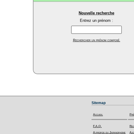
Nouvelle recherche
Entrez un prénom :
Rechercher un prénom composé.
Sitemap
Accueil
Pr
F.A.Q.
Rec
A propos du Japanophone
Ajo