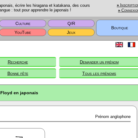
onais, écrire les hiragana et katakana, des cours
»
Inscriptio
angue : tout pour apprendre le japonais !
»
Connexio
Culture
Q/R
Boutique
YouTube
Jeux
Recherche
Demander un prénom
Bonne fête
Tous les prénoms
Floyd en japonais
Prénom anglophone