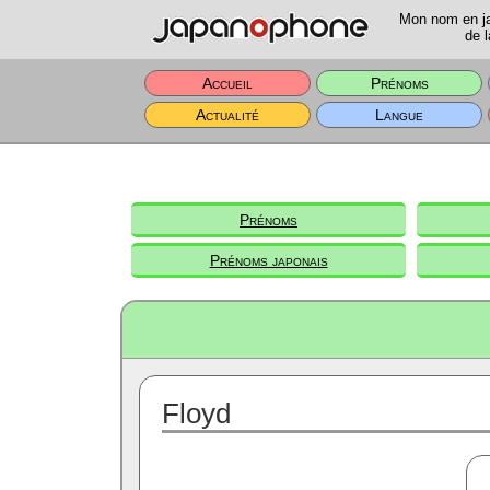
Mon nom en jap
de l
Accueil
Prénoms
Actualité
Langue
Prénoms
Prénoms japonais
Floyd