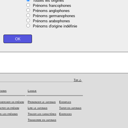
Toutes les origines
Prénoms francophones
Prénoms anglophones
Prénoms germanophones
Prénoms arabophones
Prénoms d'origine indéfinie
Top △
énoms
Langue
hercher un prénom
Prononcer le japonais
Exemples
uter un prénom
Lire le japonais
Taper en japonais
s les prénoms
Tracer les caractères
Exercices
Transcrire en japonais