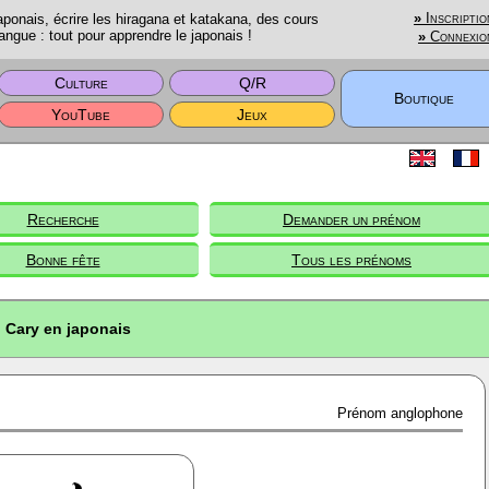
onais, écrire les hiragana et katakana, des cours
»
Inscriptio
angue : tout pour apprendre le japonais !
»
Connexio
Culture
Q/R
Boutique
YouTube
Jeux
Recherche
Demander un prénom
Bonne fête
Tous les prénoms
Cary en japonais
Prénom anglophone