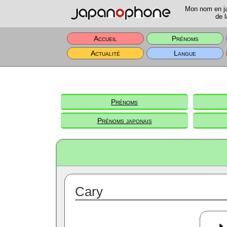
Mon nom en jap
de l
Accueil
Prénoms
Actualité
Langue
Prénoms
Prénoms japonais
Cary