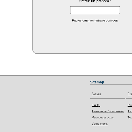
Entrez un prénom :
Rechercher un prénom composé.
Sitemap
Accueil
Pr
F.A.Q.
Rec
A propos du Japanophone
Ajo
Mentions légales
Tou
Votre profil