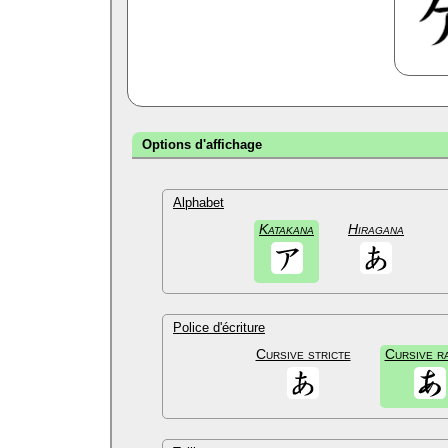
Options d'affichage
Alphabet
Katakana
Hiragana
Police d'écriture
Cursive stricte
Cursive r