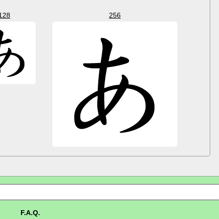
128
256
F.A.Q.