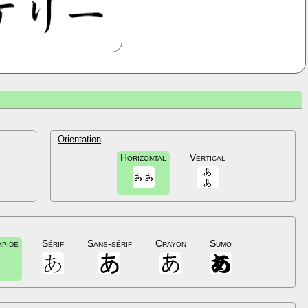
Orientation
Horizontal
Vertical
apide
Sérif
Sans-sérif
Crayon
Sumo