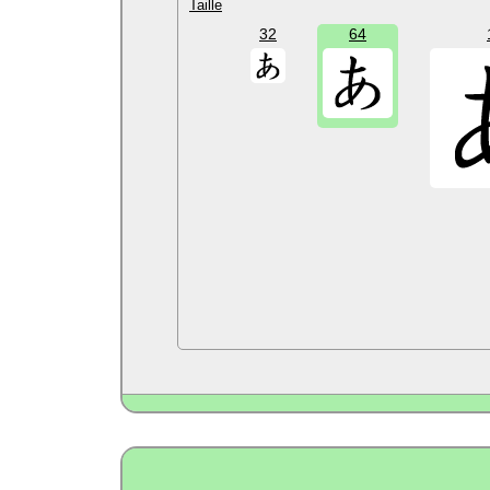
Taille
32
64