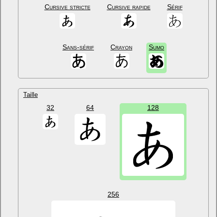
Cursive stricte
Cursive rapide
Sérif
Sans-sérif
Crayon
Sumo
Taille
32
64
128
256