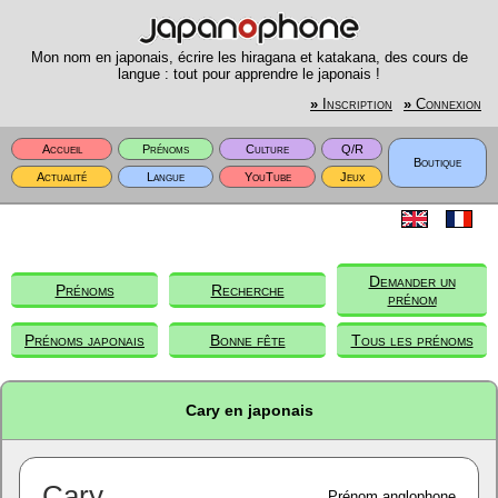
Mon nom en japonais, écrire les hiragana et katakana, des cours de
langue : tout pour apprendre le japonais !
»
Inscription
»
Connexion
Accueil
Prénoms
Culture
Q/R
Boutique
Actualité
Langue
YouTube
Jeux
Demander un
Prénoms
Recherche
prénom
Prénoms japonais
Bonne fête
Tous les prénoms
Cary en japonais
Cary
Prénom anglophone