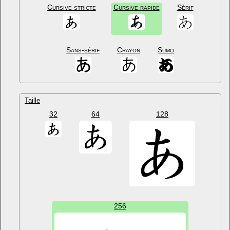
Cursive stricte
Cursive rapide
Sérif
Sans-sérif
Crayon
Sumo
Taille
32
64
128
256