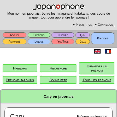
Mon nom en japonais, écrire les hiragana et katakana, des cours de
langue : tout pour apprendre le japonais !
»
Inscription
»
Connexion
Accueil
Prénoms
Culture
Q/R
Boutique
Actualité
Langue
YouTube
Jeux
Demander un
Prénoms
Recherche
prénom
Prénoms japonais
Bonne fête
Tous les prénoms
Cary en japonais
Cary
Prénom anglophone