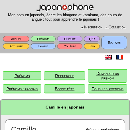
Mon nom en japonais, écrire les hiragana et katakana, des cours de
langue : tout pour apprendre le japonais !
»
Inscription
»
Connexion
Accueil
Prénoms
Culture
Q/R
Boutique
Actualité
Langue
YouTube
Jeux
Demander un
Prénoms
Recherche
prénom
Prénoms japonais
Bonne fête
Tous les prénoms
Camille en japonais
Camille
Prénom anglophone