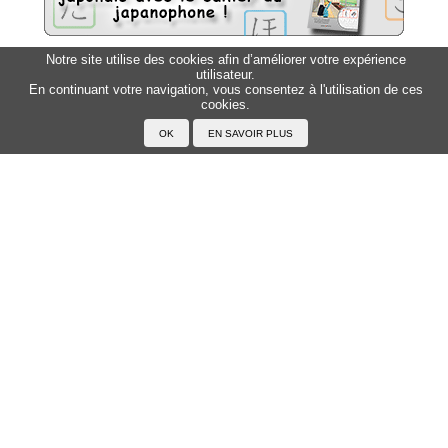
Notre site utilise des cookies afin d’améliorer votre expérience
utilisateur.
Sitemap
Top △
En continuant votre navigation, vous consentez à l'utilisation de ces
cookies.
Accueil
F.A.Q.
A propos du Japanophone
Mentions légales
Votre profil
Prénoms
Rechercher un prénom
Ajouter un prénom
Tous les prénoms
Langue
Prononcer le japonais
Exemples
Lire le japonais
Taper en japonais