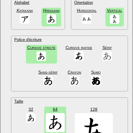
Alphabet
Orientation
Katakana
Hiragana
Horizontal
Vertical
Police d'écriture
Cursive stricte
Cursive rapide
Sérif
Sans-sérif
Crayon
Sumo
Taille
32
64
128