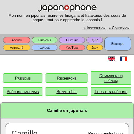
Mon nom en japonais, écrire les hiragana et katakana, des cours de
langue : tout pour apprendre le japonais !
»
Inscription
»
Connexion
Accueil
Prénoms
Culture
Q/R
Boutique
Actualité
Langue
YouTube
Jeux
Demander un
Prénoms
Recherche
prénom
Prénoms japonais
Bonne fête
Tous les prénoms
Camille en japonais
Camille
Prénom anglophone