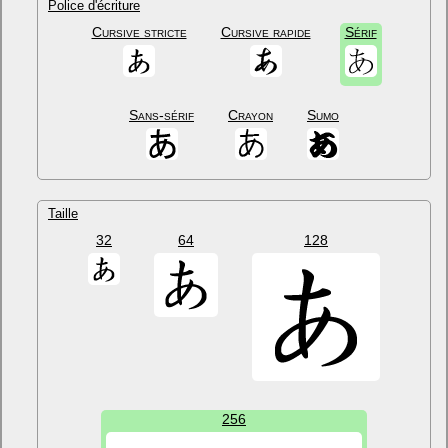
Police d'écriture
Cursive stricte
Cursive rapide
Sérif
Sans-sérif
Crayon
Sumo
Taille
32
64
128
256