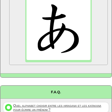
F.A.Q.
Quel alphabet choisir entre les
hiragana
et les
katakana
pour écrire un prénom ?