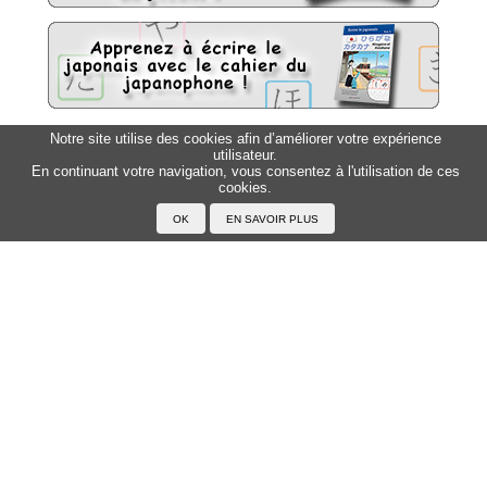
Notre site utilise des cookies afin d’améliorer votre expérience
Sitemap
utilisateur.
Top △
En continuant votre navigation, vous consentez à l'utilisation de ces
cookies.
Accueil
F.A.Q.
A propos du Japanophone
Mentions légales
Votre profil
Prénoms
Rechercher un prénom
Ajouter un prénom
Tous les prénoms
Langue