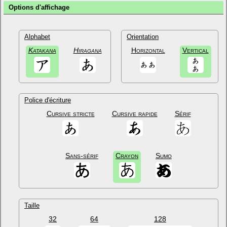
Options d'affichage
Alphabet
Orientation
Katakana
Hiragana
Horizontal
Vertical
Police d'écriture
Cursive stricte
Cursive rapide
Sérif
Sans-sérif
Crayon
Sumo
Taille
32
64
128