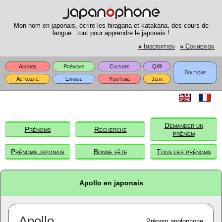
Mon nom en japonais, écrire les hiragana et katakana, des cours de
langue : tout pour apprendre le japonais !
»
Inscription
»
Connexion
Accueil
Prénoms
Culture
Q/R
Boutique
Actualité
Langue
YouTube
Jeux
Demander un
Prénoms
Recherche
prénom
Prénoms japonais
Bonne fête
Tous les prénoms
Apollo en japonais
Apollo
Prénom anglophone