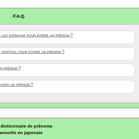
F.A.Q.
 les
katakana
pour écrire un prénom ?
t vertical pour écrire un prénom ?
un prénom ?
ficher un prénom ?
dictionnaire de prénoms
ranscrits en japonais