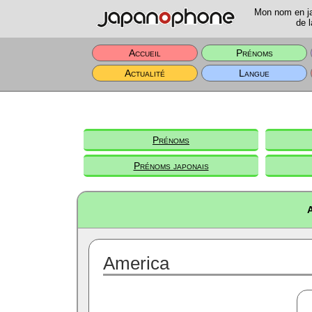
Mon nom en jap
de l
Accueil
Prénoms
Actualité
Langue
Prénoms
Prénoms japonais
A
America