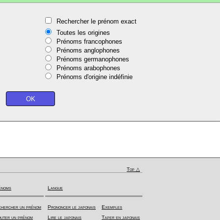
Rechercher le prénom exact
Toutes les origines
Prénoms francophones
Prénoms anglophones
Prénoms germanophones
Prénoms arabophones
Prénoms d'origine indéfinie
Top △
énoms
Langue
hercher un prénom
Prononcer le japonais
Exemples
uter un prénom
Lire le japonais
Taper en japonais