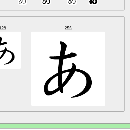
128
256