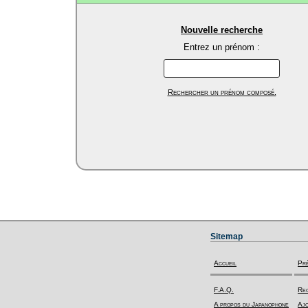
Nouvelle recherche
Entrez un prénom :
Rechercher un prénom composé.
Sitemap
Accueil
Pr
F.A.Q.
Rec
A propos du Japanophone
Ajo