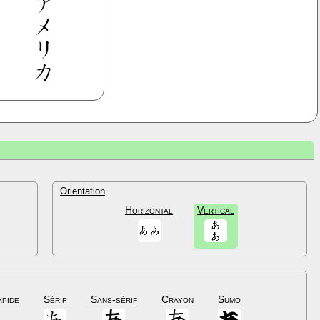
Orientation
Horizontal
Vertical
apide
Sérif
Sans-sérif
Crayon
Sumo