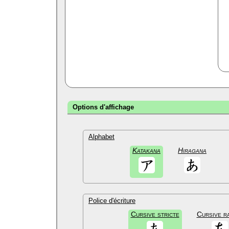
Options d'affichage
Alphabet
Katakana
Hiragana
Police d'écriture
Cursive stricte
Cursive r