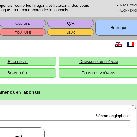
onais, écrire les hiragana et katakana, des cours
»
Inscriptio
angue : tout pour apprendre le japonais !
»
Connexio
Culture
Q/R
Boutique
YouTube
Jeux
Recherche
Demander un prénom
Bonne fête
Tous les prénoms
merica en japonais
Prénom anglophone