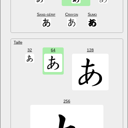
Sans-sérif
Crayon
Sumo
Taille
32
64
128
256