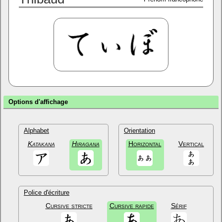
Options d'affichage
Alphabet
Orientation
Katakana
Hiragana
Horizontal
Vertical
Police d'écriture
Cursive stricte
Cursive rapide
Sérif