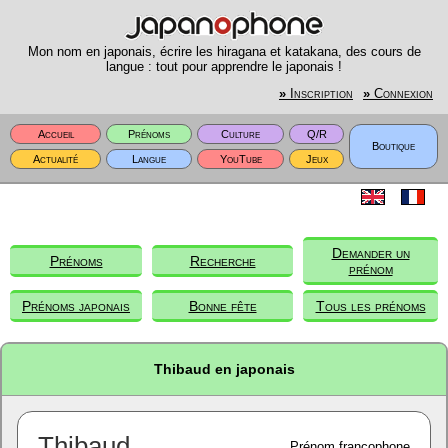
Mon nom en japonais, écrire les hiragana et katakana, des cours de
langue : tout pour apprendre le japonais !
»
Inscription
»
Connexion
Accueil
Prénoms
Culture
Q/R
Boutique
Actualité
Langue
YouTube
Jeux
Demander un
Prénoms
Recherche
prénom
Prénoms japonais
Bonne fête
Tous les prénoms
Thibaud en japonais
Thibaud
Prénom francophone