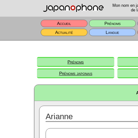
Mon nom en jap
de l
Accueil
Prénoms
Actualité
Langue
Prénoms
Prénoms japonais
Arianne