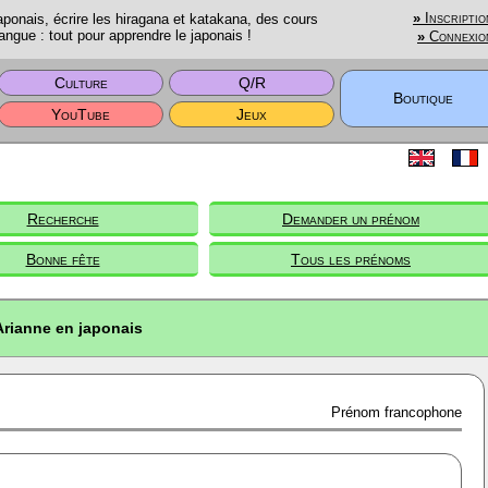
onais, écrire les hiragana et katakana, des cours
»
Inscriptio
angue : tout pour apprendre le japonais !
»
Connexio
Culture
Q/R
Boutique
YouTube
Jeux
Recherche
Demander un prénom
Bonne fête
Tous les prénoms
Arianne en japonais
Prénom francophone