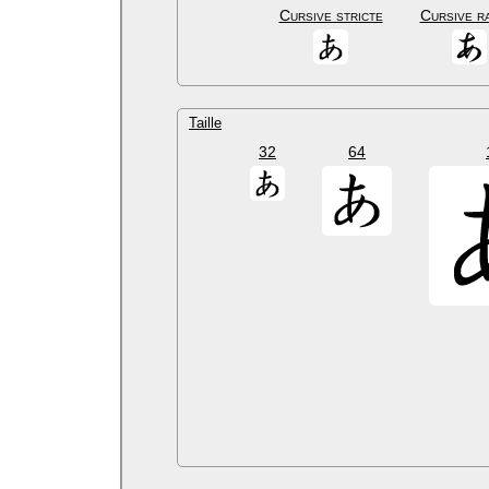
Cursive stricte
Cursive r
Taille
32
64