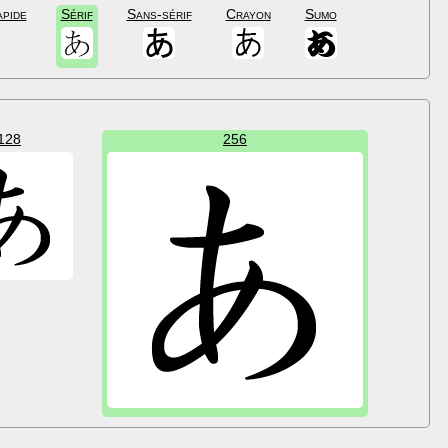
apide
Sérif
Sans-sérif
Crayon
Sumo
128
256