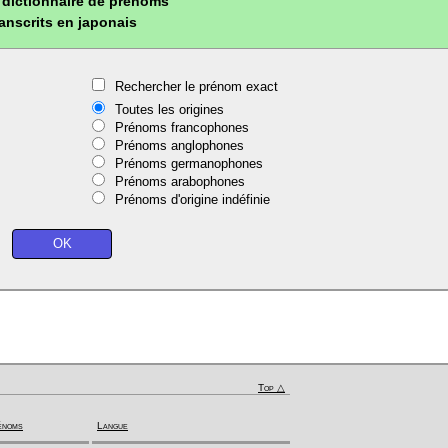
dictionnaire de prénoms
ranscrits en japonais
Rechercher le prénom exact
Toutes les origines
Prénoms francophones
Prénoms anglophones
Prénoms germanophones
Prénoms arabophones
Prénoms d'origine indéfinie
Top △
énoms
Langue