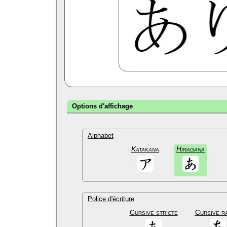
Options d'affichage
Alphabet
Katakana
Hiragana
Police d'écriture
Cursive stricte
Cursive r