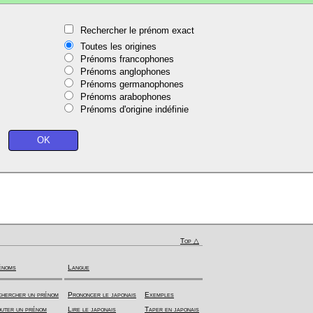
Rechercher le prénom exact
Toutes les origines
Prénoms francophones
Prénoms anglophones
Prénoms germanophones
Prénoms arabophones
Prénoms d'origine indéfinie
Top △
énoms
Langue
hercher un prénom
Prononcer le japonais
Exemples
uter un prénom
Lire le japonais
Taper en japonais