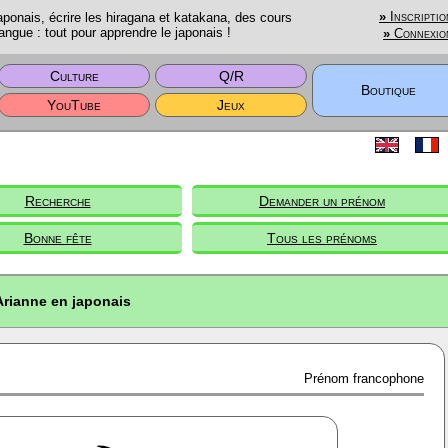
onais, écrire les hiragana et katakana, des cours
»
Inscriptio
angue : tout pour apprendre le japonais !
»
Connexio
Culture
Q/R
Boutique
YouTube
Jeux
Recherche
Demander un prénom
Bonne fête
Tous les prénoms
Arianne en japonais
Prénom francophone