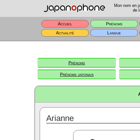
Mon nom en jap
de l
Accueil
Prénoms
Actualité
Langue
Prénoms
Prénoms japonais
Arianne