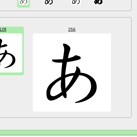
128
256