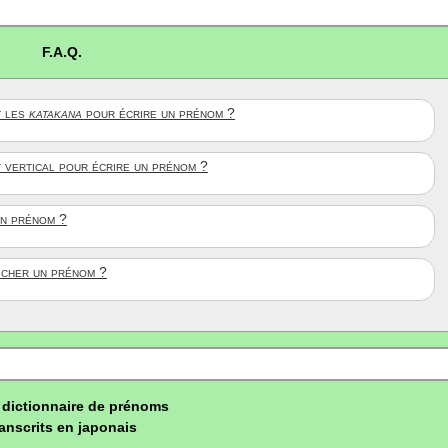
F.A.Q.
 les
katakana
pour écrire un prénom ?
t vertical pour écrire un prénom ?
un prénom ?
ficher un prénom ?
dictionnaire de prénoms
ranscrits en japonais