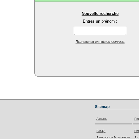
Nouvelle recherche
Entrez un prénom :
Rechercher un prénom composé.
Sitemap
Accueil
Pr
F.A.Q.
Rec
A propos du Japanophone
Ajo