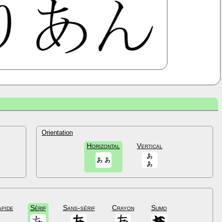
Orientation
Horizontal
Vertical
apide
Sérif
Sans-sérif
Crayon
Sumo