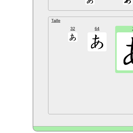
Taille
32
64