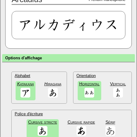
Options d'affichage
Alphabet
Orientation
Katakana
Hiragana
Horizontal
Vertical
Police d'écriture
Cursive stricte
Cursive rapide
Sérif