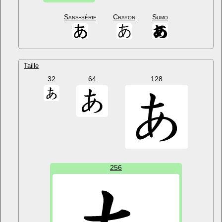
Sans-sérif
Crayon
Sumo
Taille
32
64
128
256