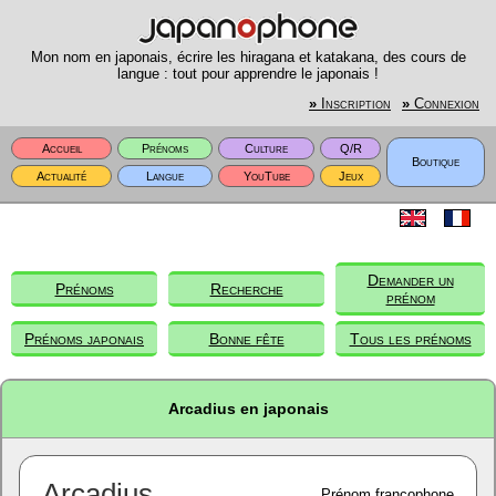
Mon nom en japonais, écrire les hiragana et katakana, des cours de
langue : tout pour apprendre le japonais !
»
Inscription
»
Connexion
Accueil
Prénoms
Culture
Q/R
Boutique
Actualité
Langue
YouTube
Jeux
Demander un
Prénoms
Recherche
prénom
Prénoms japonais
Bonne fête
Tous les prénoms
Arcadius en japonais
Arcadius
Prénom francophone