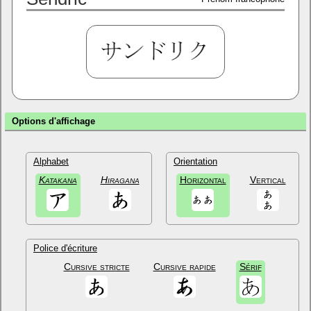
Options d'affichage
Alphabet
Orientation
Katakana
Hiragana
Horizontal
Vertical
Police d'écriture
Cursive stricte
Cursive rapide
Sérif