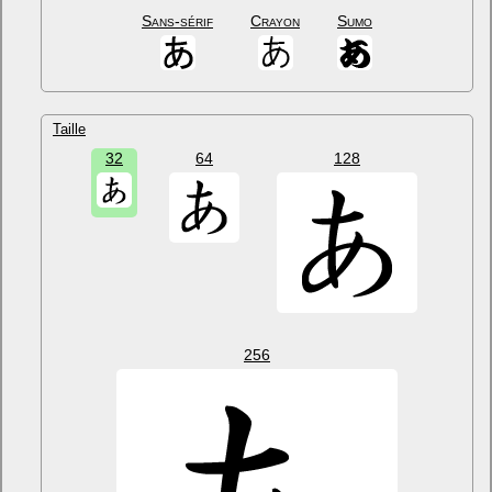
Sans-sérif
Crayon
Sumo
Taille
32
64
128
256