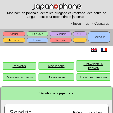
Mon nom en japonais, écrire les hiragana et katakana, des cours de
langue : tout pour apprendre le japonais !
»
Inscription
»
Connexion
Accueil
Prénoms
Culture
Q/R
Boutique
Actualité
Langue
YouTube
Jeux
Demander un
Prénoms
Recherche
prénom
Prénoms japonais
Bonne fête
Tous les prénoms
Sendric en japonais
Sendric
Prénom francophone