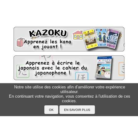
Notre site utilise des cookies afin d’améliorer votre expérience
utilisateur.
Sitemap
Top △
En continuant votre navigation, vous consentez à l'utilisation de ces
cookies.
Accueil
F.A.Q.
A propos du Japanophone
Mentions légales
Votre profil