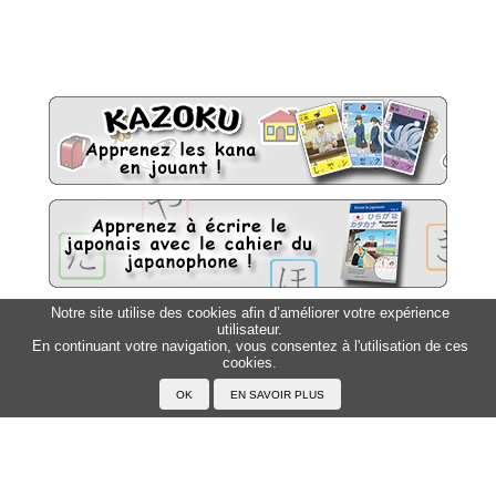
Notre site utilise des cookies afin d’améliorer votre expérience
utilisateur.
Sitemap
Top △
En continuant votre navigation, vous consentez à l'utilisation de ces
cookies.
Accueil
F.A.Q.
A propos du Japanophone
Mentions légales
Votre profil