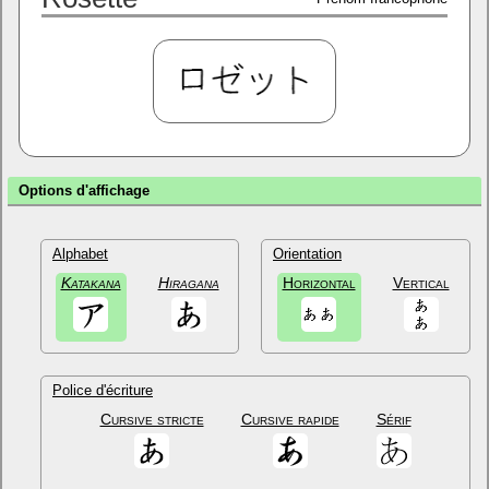
Options d'affichage
Alphabet
Orientation
Katakana
Hiragana
Horizontal
Vertical
Police d'écriture
Cursive stricte
Cursive rapide
Sérif