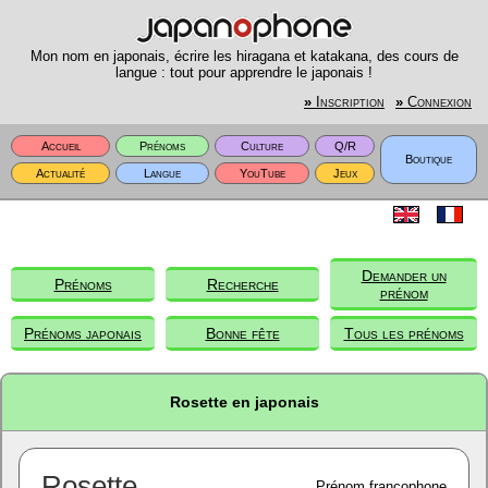
Mon nom en japonais, écrire les hiragana et katakana, des cours de
langue : tout pour apprendre le japonais !
»
Inscription
»
Connexion
Accueil
Prénoms
Culture
Q/R
Boutique
Actualité
Langue
YouTube
Jeux
Demander un
Prénoms
Recherche
prénom
Prénoms japonais
Bonne fête
Tous les prénoms
Rosette en japonais
Rosette
Prénom francophone