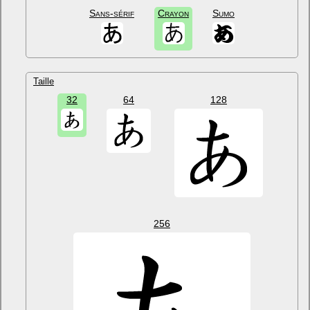
Sans-sérif
Crayon
Sumo
Taille
32
64
128
256