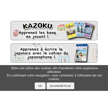
Notre site utilise des cookies afin d’améliorer votre expérience
utilisateur.
Sitemap
Top △
En continuant votre navigation, vous consentez à l'utilisation de ces
cookies.
Accueil
F.A.Q.
A propos du Japanophone
Mentions légales
Votre profil