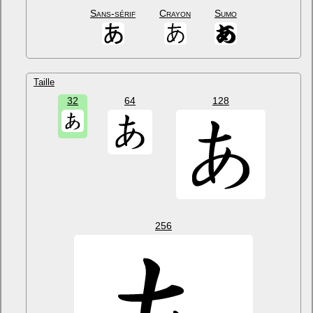
Sans-sérif
Crayon
Sumo
Taille
32
64
128
256