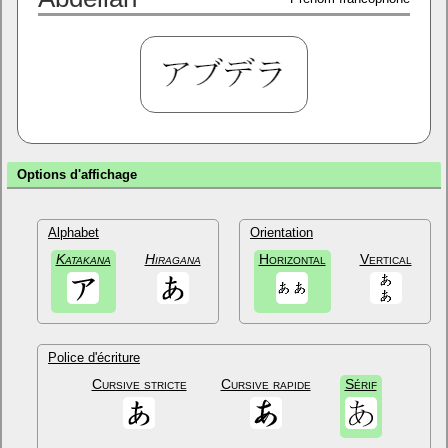
Options d'affichage
Alphabet
Orientation
Katakana
Hiragana
Horizontal
Vertical
Police d'écriture
Cursive stricte
Cursive rapide
Sérif