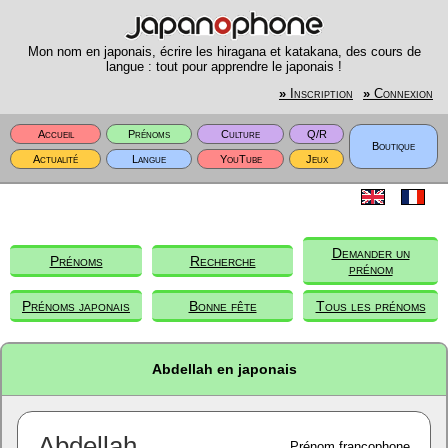
Mon nom en japonais, écrire les hiragana et katakana, des cours de
langue : tout pour apprendre le japonais !
»
Inscription
»
Connexion
Accueil
Prénoms
Culture
Q/R
Boutique
Actualité
Langue
YouTube
Jeux
Demander un
Prénoms
Recherche
prénom
Prénoms japonais
Bonne fête
Tous les prénoms
Abdellah en japonais
Abdellah
Prénom francophone