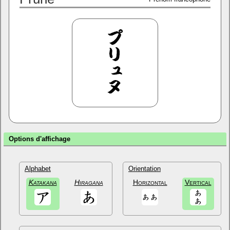
Options d'affichage
Alphabet
Orientation
Katakana
Hiragana
Horizontal
Vertical