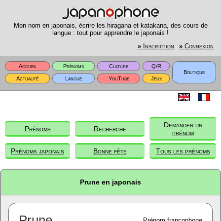
Mon nom en japonais, écrire les hiragana et katakana, des cours de
langue : tout pour apprendre le japonais !
»
Inscription
»
Connexion
Accueil
Prénoms
Culture
Q/R
Boutique
Actualité
Langue
YouTube
Jeux
Demander un
Prénoms
Recherche
prénom
Prénoms japonais
Bonne fête
Tous les prénoms
Prune en japonais
Prune
Prénom francophone