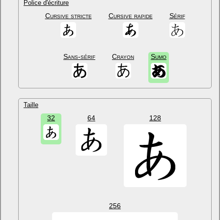
Police d'écriture
Cursive stricte
Cursive rapide
Sérif
Sans-sérif
Crayon
Sumo
Taille
32
64
128
256