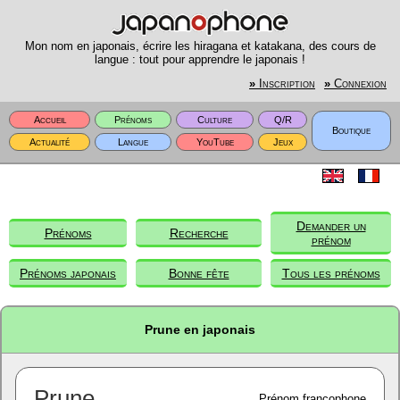
Mon nom en japonais, écrire les hiragana et katakana, des cours de
langue : tout pour apprendre le japonais !
»
Inscription
»
Connexion
Accueil
Prénoms
Culture
Q/R
Boutique
Actualité
Langue
YouTube
Jeux
Demander un
Prénoms
Recherche
prénom
Prénoms japonais
Bonne fête
Tous les prénoms
Prune en japonais
Prune
Prénom francophone