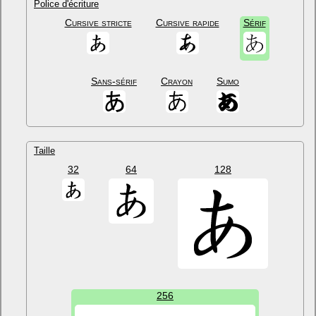
Police d'écriture
Cursive stricte
Cursive rapide
Sérif
Sans-sérif
Crayon
Sumo
Taille
32
64
128
256