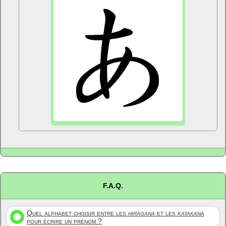
F.A.Q.
Quel alphabet choisir entre les
hiragana
et les
katakana
pour écrire un prénom ?