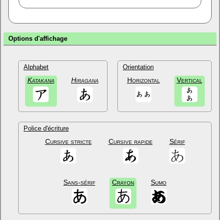
Options d'affichage
Alphabet
Orientation
Katakana
Hiragana
Horizontal
Vertical
Police d'écriture
Cursive stricte
Cursive rapide
Sérif
Sans-sérif
Crayon
Sumo