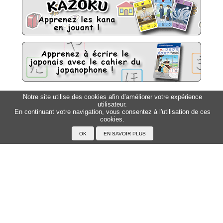
Notre site utilise des cookies afin d’améliorer votre expérience
Sitemap
Top △
utilisateur.
En continuant votre navigation, vous consentez à l'utilisation de ces
cookies.
Accueil
F.A.Q.
A propos du Japanophone
Mentions légales
Votre profil
Prénoms
Rechercher un prénom
Ajouter un prénom