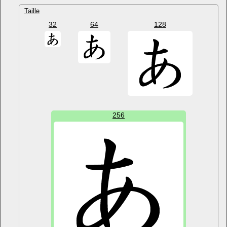
Taille
32
64
128
256