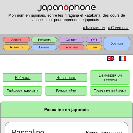
Mon nom en japonais, écrire les hiragana et katakana, des cours de
langue : tout pour apprendre le japonais !
»
Inscription
»
Connexion
Accueil
Prénoms
Culture
Q/R
Boutique
Actualité
Langue
YouTube
Jeux
Demander un
Prénoms
Recherche
prénom
Prénoms japonais
Bonne fête
Tous les prénoms
Pascaline en japonais
Pascaline
Prénom francophone