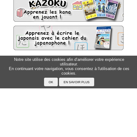
Notre site utilise des cookies afin d’améliorer votre expérience
Sitemap
Top △
utilisateur.
En continuant votre navigation, vous consentez à l'utilisation de ces
cookies.
Accueil
F.A.Q.
A propos du Japanophone
Mentions légales
Votre profil
Prénoms
Rechercher un prénom
Ajouter un prénom