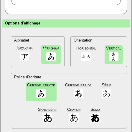
Options d'affichage
Alphabet
Orientation
Katakana
Hiragana
Horizontal
Vertical
Police d'écriture
Cursive stricte
Cursive rapide
Sérif
Sans-sérif
Crayon
Sumo