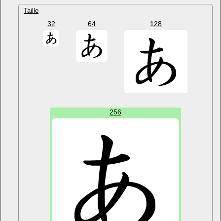
Taille
32
64
128
256