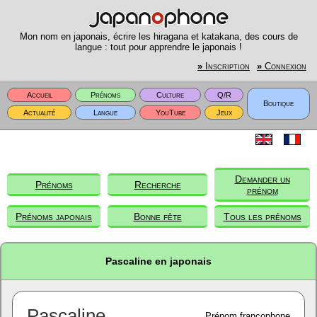
Mon nom en japonais, écrire les hiragana et katakana, des cours de
langue : tout pour apprendre le japonais !
»
Inscription
»
Connexion
Accueil
Prénoms
Culture
Q/R
Boutique
Actualité
Langue
YouTube
Jeux
Demander un
Prénoms
Recherche
prénom
Prénoms japonais
Bonne fête
Tous les prénoms
Pascaline en japonais
Pascaline
Prénom francophone