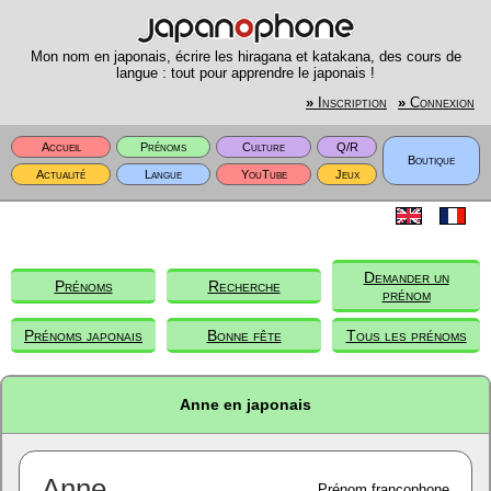
Mon nom en japonais, écrire les hiragana et katakana, des cours de
langue : tout pour apprendre le japonais !
»
Inscription
»
Connexion
Accueil
Prénoms
Culture
Q/R
Boutique
Actualité
Langue
YouTube
Jeux
Demander un
Prénoms
Recherche
prénom
Prénoms japonais
Bonne fête
Tous les prénoms
Anne en japonais
Anne
Prénom francophone