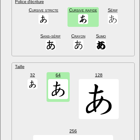
Police d'écriture
Cursive stricte
Cursive rapide
Sérif
Sans-sérif
Crayon
Sumo
Taille
32
64
128
256