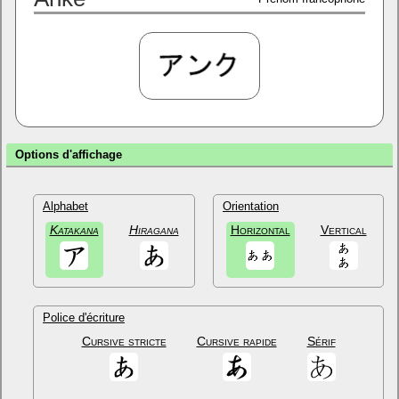
Options d'affichage
Alphabet
Orientation
Katakana
Hiragana
Horizontal
Vertical
Police d'écriture
Cursive stricte
Cursive rapide
Sérif