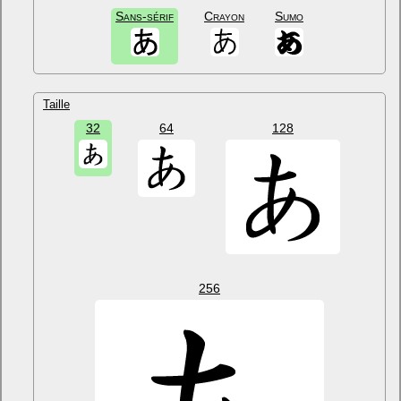
Sans-sérif
Crayon
Sumo
Taille
32
64
128
256