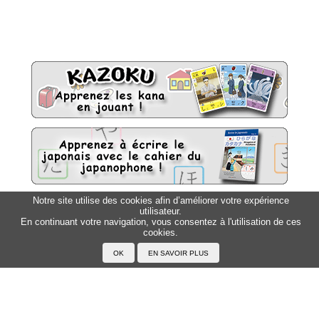
Notre site utilise des cookies afin d’améliorer votre expérience
utilisateur.
Sitemap
Top △
En continuant votre navigation, vous consentez à l'utilisation de ces
cookies.
Accueil
F.A.Q.
A propos du Japanophone
Mentions légales
Votre profil