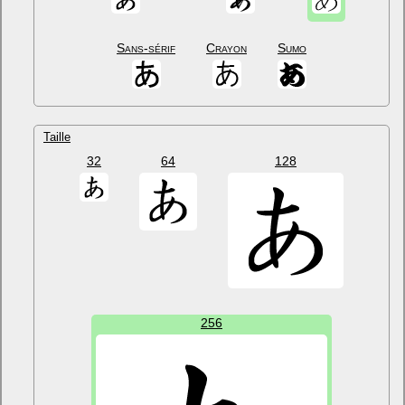
Sans-sérif
Crayon
Sumo
Taille
32
64
128
256