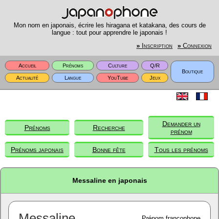
Mon nom en japonais, écrire les hiragana et katakana, des cours de
langue : tout pour apprendre le japonais !
»
Inscription
»
Connexion
Accueil
Prénoms
Culture
Q/R
Boutique
Actualité
Langue
YouTube
Jeux
Demander un
Prénoms
Recherche
prénom
Prénoms japonais
Bonne fête
Tous les prénoms
Messaline en japonais
Messaline
Prénom francophone