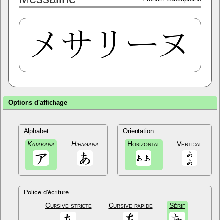
Options d'affichage
Alphabet
Orientation
Katakana
Hiragana
Horizontal
Vertical
Police d'écriture
Cursive stricte
Cursive rapide
Sérif