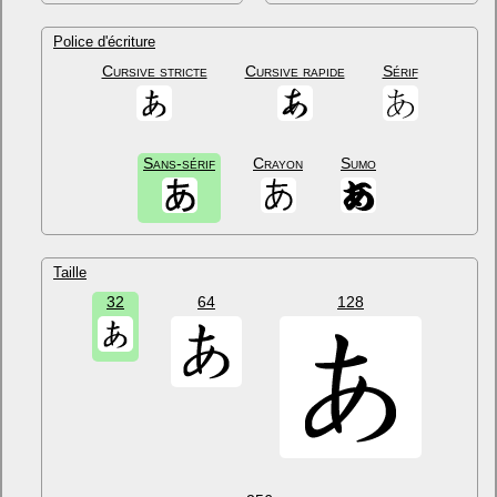
Police d'écriture
Cursive stricte
Cursive rapide
Sérif
Sans-sérif
Crayon
Sumo
Taille
32
64
128