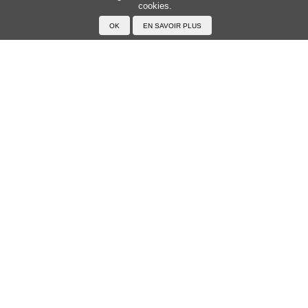
cookies.
Accueil
F.A.Q.
A propos du Japanophone
Mentions légales
Votre profil
Prénoms
Rechercher un prénom
Ajouter un prénom
Tous les prénoms
Langue
Prononcer le japonais
Exemples
Lire le japonais
Taper en japonais
Tracer les caractères
Exercices
Transcrire en japonais