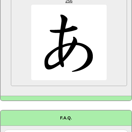
256
F.A.Q.