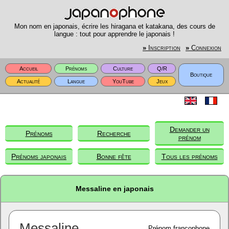
Mon nom en japonais, écrire les hiragana et katakana, des cours de
langue : tout pour apprendre le japonais !
»
Inscription
»
Connexion
Accueil
Prénoms
Culture
Q/R
Boutique
Actualité
Langue
YouTube
Jeux
Demander un
Prénoms
Recherche
prénom
Prénoms japonais
Bonne fête
Tous les prénoms
Messaline en japonais
Messaline
Prénom francophone