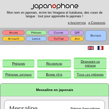
Mon nom en japonais, écrire les hiragana et katakana, des cours de
langue : tout pour apprendre le japonais !
»
Inscription
»
Connexion
Accueil
Prénoms
Culture
Q/R
Boutique
Actualité
Langue
YouTube
Jeux
Demander un
Prénoms
Recherche
prénom
Prénoms japonais
Bonne fête
Tous les prénoms
Messaline en japonais
Messaline
Prénom francophone