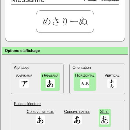
Options d'affichage
Alphabet
Orientation
Katakana
Hiragana
Horizontal
Vertical
Police d'écriture
Cursive stricte
Cursive rapide
Sérif