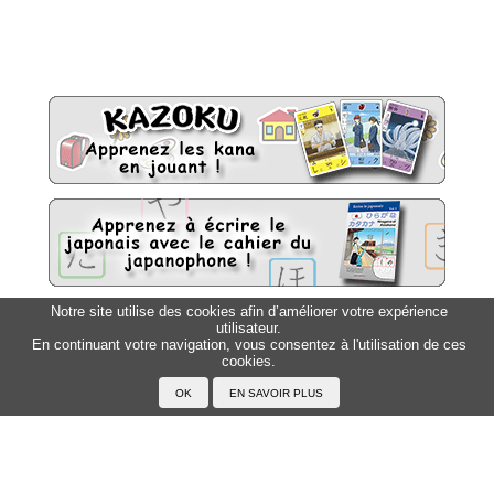
Notre site utilise des cookies afin d’améliorer votre expérience
utilisateur.
Sitemap
Top △
En continuant votre navigation, vous consentez à l'utilisation de ces
cookies.
Accueil
F.A.Q.
A propos du Japanophone
Mentions légales
Votre profil