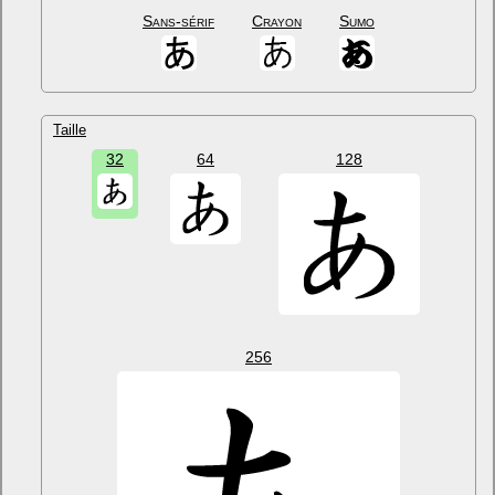
Sans-sérif
Crayon
Sumo
Taille
32
64
128
256