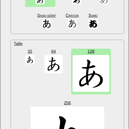
Sans-sérif
Crayon
Sumo
Taille
32
64
128
256