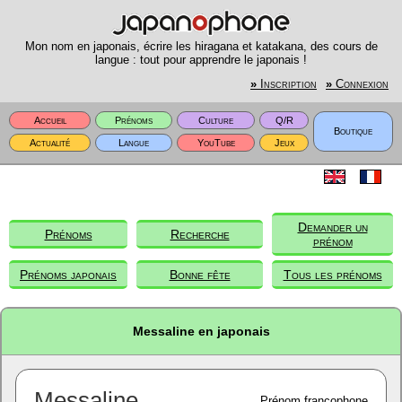
Mon nom en japonais, écrire les hiragana et katakana, des cours de
langue : tout pour apprendre le japonais !
»
Inscription
»
Connexion
Accueil
Prénoms
Culture
Q/R
Boutique
Actualité
Langue
YouTube
Jeux
Demander un
Prénoms
Recherche
prénom
Prénoms japonais
Bonne fête
Tous les prénoms
Messaline en japonais
Messaline
Prénom francophone