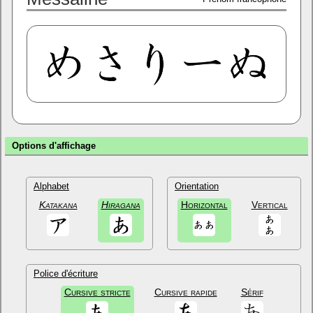
Options d'affichage
Alphabet
Orientation
Katakana
Hiragana
Horizontal
Vertical
Police d'écriture
Cursive stricte
Cursive rapide
Sérif