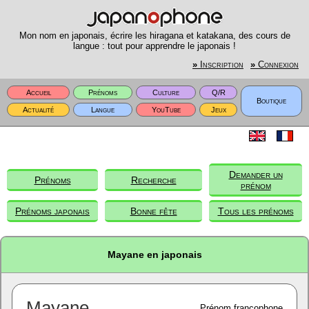
Mon nom en japonais, écrire les hiragana et katakana, des cours de
langue : tout pour apprendre le japonais !
»
Inscription
»
Connexion
Accueil
Prénoms
Culture
Q/R
Boutique
Actualité
Langue
YouTube
Jeux
Demander un
Prénoms
Recherche
prénom
Prénoms japonais
Bonne fête
Tous les prénoms
Mayane en japonais
Mayane
Prénom francophone