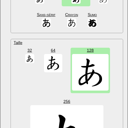
Sans-sérif
Crayon
Sumo
Taille
32
64
128
256