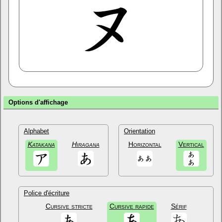
Options d'affichage
Alphabet
Orientation
Katakana
Hiragana
Horizontal
Vertical
Police d'écriture
Cursive stricte
Cursive rapide
Sérif