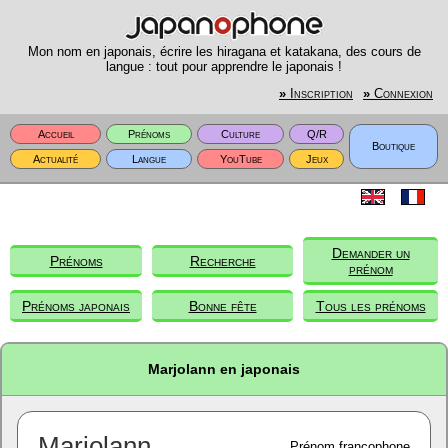
Mon nom en japonais, écrire les hiragana et katakana, des cours de
langue : tout pour apprendre le japonais !
»
Inscription
»
Connexion
Accueil
Prénoms
Culture
Q/R
Boutique
Actualité
Langue
YouTube
Jeux
Demander un
Prénoms
Recherche
prénom
Prénoms japonais
Bonne fête
Tous les prénoms
Marjolann en japonais
Marjolann
Prénom francophone