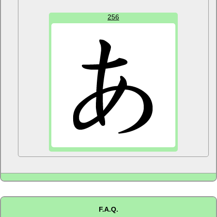
256
F.A.Q.