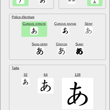
Police d'écriture
Cursive stricte
Cursive rapide
Sérif
Sans-sérif
Crayon
Sumo
Taille
32
64
128