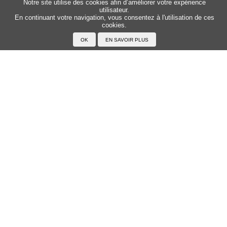
Notre site utilise des cookies afin d’améliorer votre expérience
Sitemap
Top △
utilisateur.
En continuant votre navigation, vous consentez à l'utilisation de ces
cookies.
Accueil
F.A.Q.
A propos du Japanophone
Mentions légales
Votre profil
Prénoms
Rechercher un prénom
Ajouter un prénom
Tous les prénoms
Langue
Prononcer le japonais
Exemples
Lire le japonais
Taper en japonais
Tracer les caractères
Exercices
Transcrire en japonais