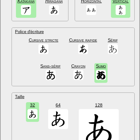
Katakana
Hiragana
Horizontal
Vertical
Police d'écriture
Cursive stricte
Cursive rapide
Sérif
Sans-sérif
Crayon
Sumo
Taille
32
64
128