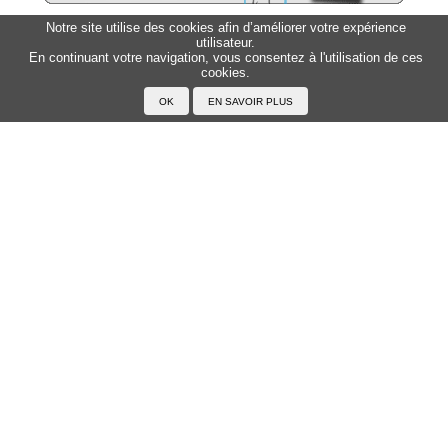
Notre site utilise des cookies afin d’améliorer votre expérience
utilisateur.
Sitemap
Top △
En continuant votre navigation, vous consentez à l'utilisation de ces
cookies.
Accueil
F.A.Q.
A propos du Japanophone
Mentions légales
Votre profil
Prénoms
Rechercher un prénom
Ajouter un prénom
Tous les prénoms
Langue
Prononcer le japonais
Exemples
Lire le japonais
Taper en japonais
Tracer les caractères
Exercices