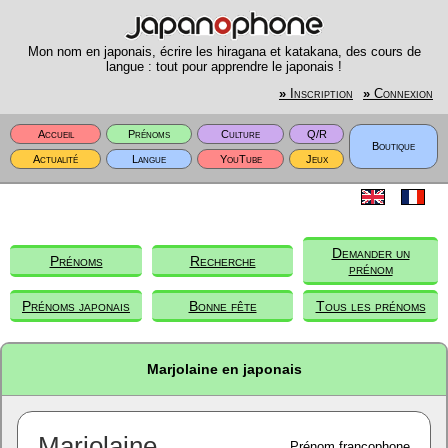
Mon nom en japonais, écrire les hiragana et katakana, des cours de
langue : tout pour apprendre le japonais !
»
Inscription
»
Connexion
Accueil
Prénoms
Culture
Q/R
Boutique
Actualité
Langue
YouTube
Jeux
Demander un
Prénoms
Recherche
prénom
Prénoms japonais
Bonne fête
Tous les prénoms
Marjolaine en japonais
Marjolaine
Prénom francophone