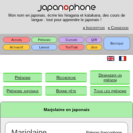
Mon nom en japonais, écrire les hiragana et katakana, des cours de
langue : tout pour apprendre le japonais !
»
Inscription
»
Connexion
Accueil
Prénoms
Culture
Q/R
Boutique
Actualité
Langue
YouTube
Jeux
Demander un
Prénoms
Recherche
prénom
Prénoms japonais
Bonne fête
Tous les prénoms
Marjolaine en japonais
Marjolaine
Prénom francophone