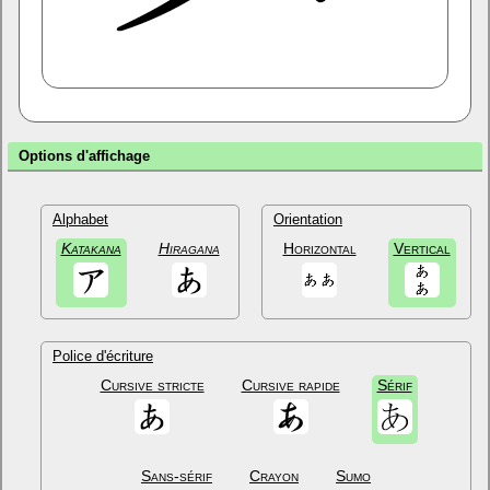
Options d'affichage
Alphabet
Orientation
Katakana
Hiragana
Horizontal
Vertical
Police d'écriture
Cursive stricte
Cursive rapide
Sérif
Sans-sérif
Crayon
Sumo