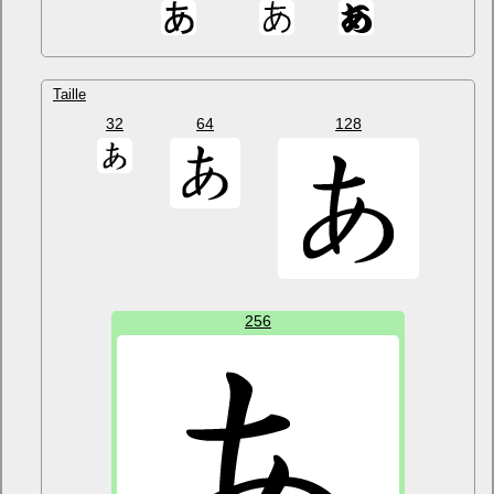
Taille
32
64
128
256