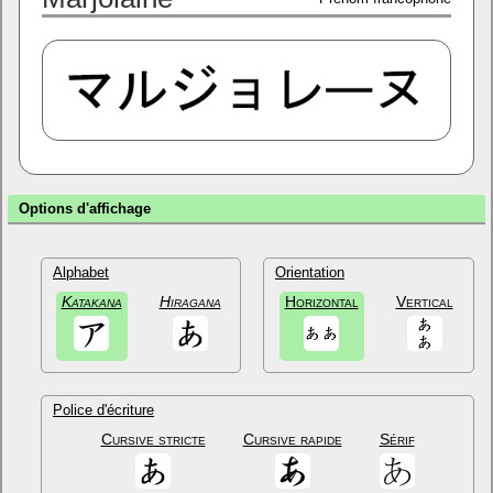
Options d'affichage
Alphabet
Orientation
Katakana
Hiragana
Horizontal
Vertical
Police d'écriture
Cursive stricte
Cursive rapide
Sérif