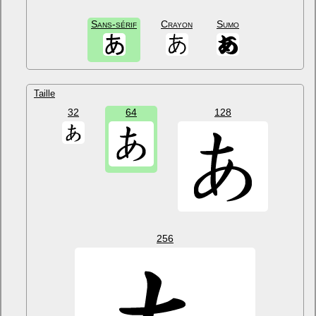
Sans-sérif
Crayon
Sumo
Taille
32
64
128
256