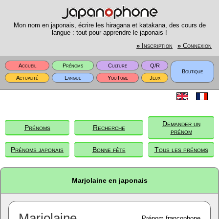
Mon nom en japonais, écrire les hiragana et katakana, des cours de
langue : tout pour apprendre le japonais !
»
Inscription
»
Connexion
Accueil
Prénoms
Culture
Q/R
Boutique
Actualité
Langue
YouTube
Jeux
Demander un
Prénoms
Recherche
prénom
Prénoms japonais
Bonne fête
Tous les prénoms
Marjolaine en japonais
Marjolaine
Prénom francophone