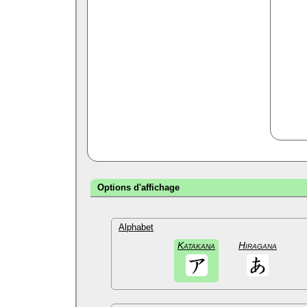
Options d'affichage
Alphabet
Katakana
Hiragana