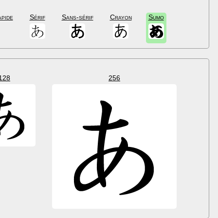
apide
Sérif
Sans-sérif
Crayon
Sumo
128
256