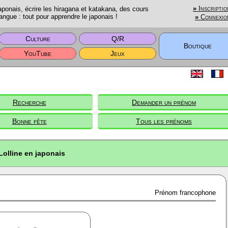
onais, écrire les hiragana et katakana, des cours
»
Inscriptio
angue : tout pour apprendre le japonais !
»
Connexio
Culture
Q/R
Boutique
YouTube
Jeux
Recherche
Demander un prénom
Bonne fête
Tous les prénoms
Lolline en japonais
Prénom francophone