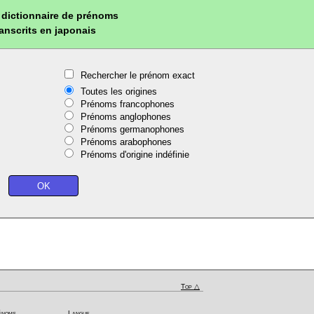
dictionnaire de prénoms
ranscrits en japonais
Rechercher le prénom exact
Toutes les origines
Prénoms francophones
Prénoms anglophones
Prénoms germanophones
Prénoms arabophones
Prénoms d'origine indéfinie
Top △
énoms
Langue