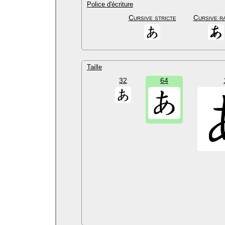
Police d'écriture
Cursive stricte
Cursive r
Taille
32
64