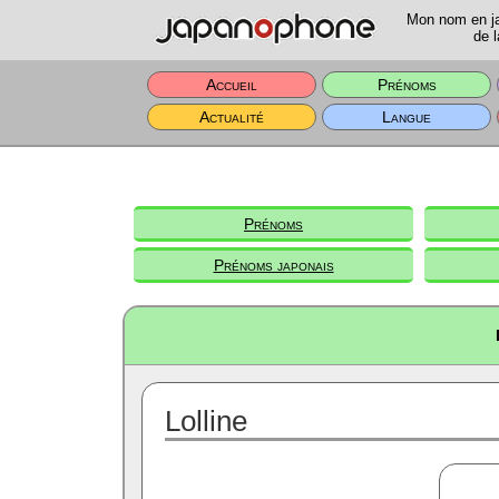
Mon nom en jap
de l
Accueil
Prénoms
Actualité
Langue
Prénoms
Prénoms japonais
Lolline