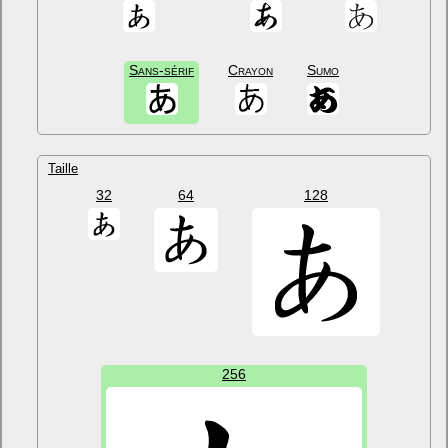
Sans-sérif
Crayon
Sumo
Taille
32
64
128
256