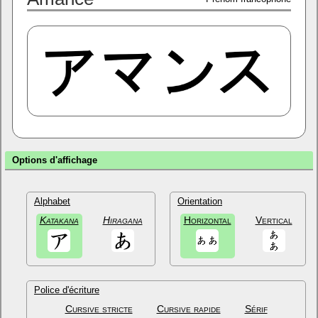
Options d'affichage
Alphabet
Orientation
Katakana
Hiragana
Horizontal
Vertical
Police d'écriture
Cursive stricte
Cursive rapide
Sérif