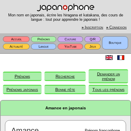
Mon nom en japonais, écrire les hiragana et katakana, des cours de
langue : tout pour apprendre le japonais !
»
Inscription
»
Connexion
Accueil
Prénoms
Culture
Q/R
Boutique
Actualité
Langue
YouTube
Jeux
Demander un
Prénoms
Recherche
prénom
Prénoms japonais
Bonne fête
Tous les prénoms
Amance en japonais
Amance
Prénom francophone