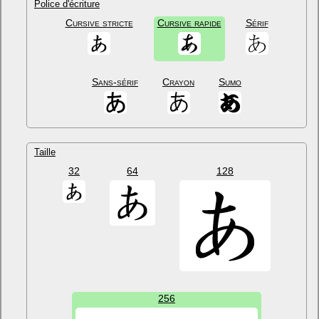
Police d'écriture
Cursive stricte
Cursive rapide
Sérif
Sans-sérif
Crayon
Sumo
Taille
32
64
128
256