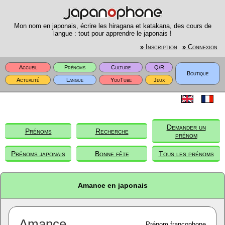
Mon nom en japonais, écrire les hiragana et katakana, des cours de
langue : tout pour apprendre le japonais !
»
Inscription
»
Connexion
Accueil
Prénoms
Culture
Q/R
Boutique
Actualité
Langue
YouTube
Jeux
Demander un
Prénoms
Recherche
prénom
Prénoms japonais
Bonne fête
Tous les prénoms
Amance en japonais
Amance
Prénom francophone