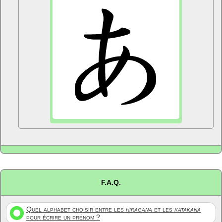
F.A.Q.
Quel alphabet choisir entre les
hiragana
et les
katakana
pour écrire un prénom ?