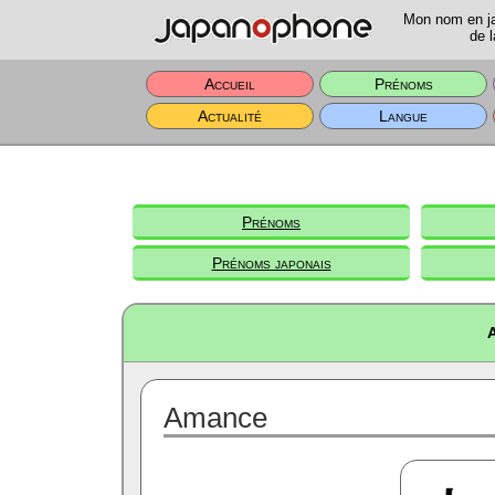
Mon nom en jap
de l
Accueil
Prénoms
Actualité
Langue
Prénoms
Prénoms japonais
Amance