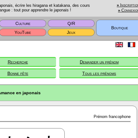
onais, écrire les hiragana et katakana, des cours
»
Inscriptio
angue : tout pour apprendre le japonais !
»
Connexio
Culture
Q/R
Boutique
YouTube
Jeux
Recherche
Demander un prénom
Bonne fête
Tous les prénoms
Amance en japonais
Prénom francophone