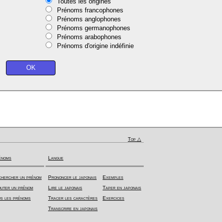
Toutes les origines
Prénoms francophones
Prénoms anglophones
Prénoms germanophones
Prénoms arabophones
Prénoms d'origine indéfinie
Top △
énoms
Langue
hercher un prénom
Prononcer le japonais
Exemples
uter un prénom
Lire le japonais
Taper en japonais
s les prénoms
Tracer les caractères
Exercices
Transcrire en japonais