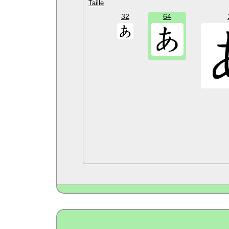
Taille
32
64