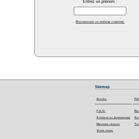
Entrez un prénom :
Rechercher un prénom composé.
Sitemap
Accueil
Pr
F.A.Q.
Rec
A propos du Japanophone
Ajo
Mentions légales
Tou
Votre profil