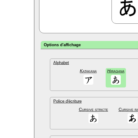
Options d'affichage
Alphabet
Katakana
Hiragana
Police d'écriture
Cursive stricte
Cursive r