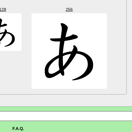
128
256
F.A.Q.