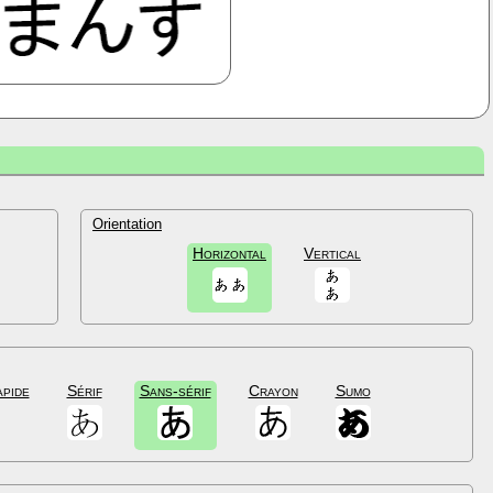
Orientation
Horizontal
Vertical
apide
Sérif
Sans-sérif
Crayon
Sumo