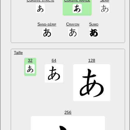
Cursive stricte
Cursive rapide
Sérif
Sans-sérif
Crayon
Sumo
Taille
32
64
128
256