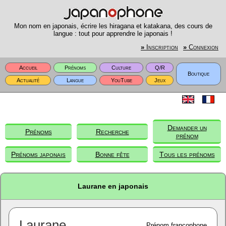
Mon nom en japonais, écrire les hiragana et katakana, des cours de
langue : tout pour apprendre le japonais !
»
Inscription
»
Connexion
Accueil
Prénoms
Culture
Q/R
Boutique
Actualité
Langue
YouTube
Jeux
Demander un
Prénoms
Recherche
prénom
Prénoms japonais
Bonne fête
Tous les prénoms
Laurane en japonais
Laurane
Prénom francophone