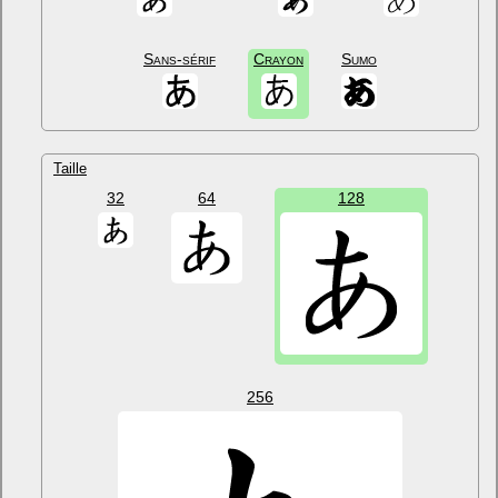
Sans-sérif
Crayon
Sumo
Taille
32
64
128
256