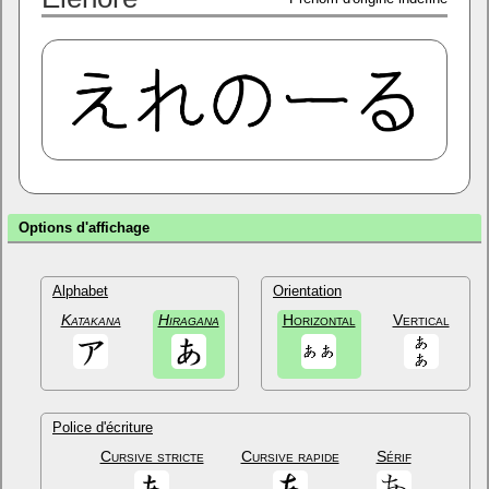
Options d'affichage
Alphabet
Orientation
Katakana
Hiragana
Horizontal
Vertical
Police d'écriture
Cursive stricte
Cursive rapide
Sérif