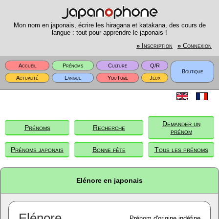
Mon nom en japonais, écrire les hiragana et katakana, des cours de
langue : tout pour apprendre le japonais !
»
Inscription
»
Connexion
Accueil
Prénoms
Culture
Q/R
Boutique
Actualité
Langue
YouTube
Jeux
Demander un
Prénoms
Recherche
prénom
Prénoms japonais
Bonne fête
Tous les prénoms
Elénore en japonais
Elénore
Prénom d'origine indéfine